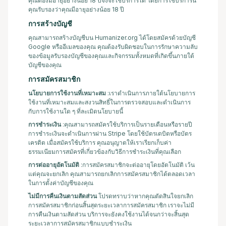
คุณต้องมีอายุอย่างน้อย 18 ปีจึงจะใช้บริการได้ โดยการใช้บริการนี้
คุณรับรองว่าคุณมีอายุอย่างน้อย 18 ปี
การสร้างบัญชี
คุณสามารถสร้างบัญชีบน Humanizer.org ได้โดยสมัครด้วยบัญชี
Google หรืออีเมลของคุณ คุณต้องรับผิดชอบในการรักษาความลับ
ของข้อมูลรับรองบัญชีของคุณและกิจกรรมทั้งหมดที่เกิดขึ้นภายใต้
บัญชีของคุณ
การสมัครสมาชิก
นโยบายการใช้งานที่เหมาะสม
:เราดำเนินการภายใต้นโยบายการ
ใช้งานที่เหมาะสมและสงวนสิทธิ์ในการตรวจสอบและดำเนินการ
กับการใช้งานใด ๆ ที่ละเมิดนโยบายนี้
การชำระเงิน
:คุณสามารถสมัครใช้บริการเป็นรายเดือนหรือรายปี
การชำระเงินจะดำเนินการผ่าน Stripe โดยใช้บัตรเดบิตหรือบัตร
เครดิต เมื่อสมัครใช้บริการ คุณอนุญาตให้เราเรียกเก็บค่า
ธรรมเนียมการสมัครที่เกี่ยวข้องกับวิธีการชำระเงินที่คุณเลือก
การต่ออายุอัตโนมัติ
:การสมัครสมาชิกจะต่ออายุโดยอัตโนมัติ เว้น
แต่คุณจะยกเลิก คุณสามารถยกเลิกการสมัครสมาชิกได้ตลอดเวลา
ในการตั้งค่าบัญชีของคุณ
ไม่มีการคืนเงินตามสัดส่วน
โปรดทราบว่าหากคุณตัดสินใจยกเลิก
การสมัครสมาชิกก่อนสิ้นสุดระยะเวลาการสมัครสมาชิก เราจะไม่มี
การคืนเงินตามสัดส่วน บริการจะยังคงใช้งานได้จนกว่าจะสิ้นสุด
ระยะเวลาการสมัครสมาชิกแบบชำระเงิน