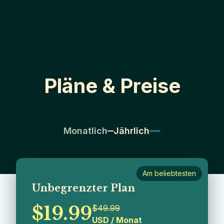
Pläne & Preise
Monatlich
Jährlich
Am beliebtesten
Unbegrenzter Plan
$
19.99
$
49.99
USD
/
Monat